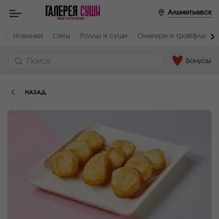
Пищевая
Альметьевск
ценность
:
Вес,
Жиры,
Новинки
Сеты
Роллы и суши
Онигири и трайфлы
г
г
150
35.52
Бонусы
Белки,
Углеводы,
г
г
7.4
14.06
НАЗАД
Ккал
404.12