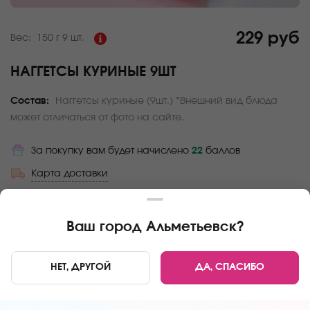
229 руб
Вес:
150 г
9 шт.
НАГГЕТСЫ КУРИНЫЕ 9ШТ
Состав:
Наггетсы куриные (9шт.) *Внешний вид блюда
может отличаться от фото на сайте.
За покупку вам будет начислено
22
баллов
Карта доставки
Главная
Закуски
Наггетсы куриные 9шт
Ваш город
Альметьевск
?
НЕТ, ДРУГОЙ
ДА, СПАСИБО