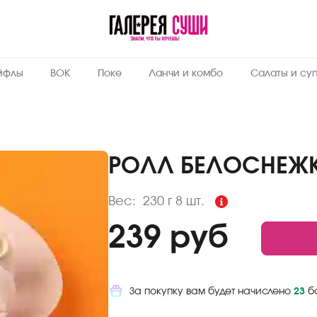
Пищевая
ценность
:
230
Вес, г
йфлы
ВОК
Поке
Ланчи и комбо
Салаты и су
5.8
Жиры, г
4.2
Белки, г
38
Углеводы,
г
РОЛЛ БЕЛОСНЕЖ
219
Ккал
Вес:
230 г
8 шт.
239 руб
За покупку вам будет начислено
23
б