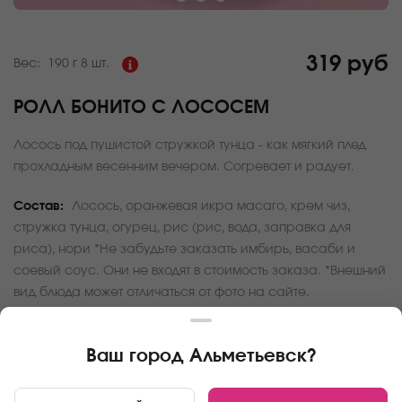
319 руб
Вес:
190 г
8 шт.
РОЛЛ БОНИТО С ЛОСОСЕМ
Лосось под пушистой стружкой тунца - как мягкий плед
прохладным весенним вечером. Согревает и радует.
Состав:
Лосось, оранжевая икра масаго, крем чиз,
стружка тунца, огурец, рис (рис, вода, заправка для
риса), нори *Не забудьте заказать имбирь, васаби и
соевый соус. Они не входят в стоимость заказа. *Внешний
вид блюда может отличаться от фото на сайте.
За покупку вам будет начислено
31
баллов
Ваш город
Альметьевск
?
Карта доставки