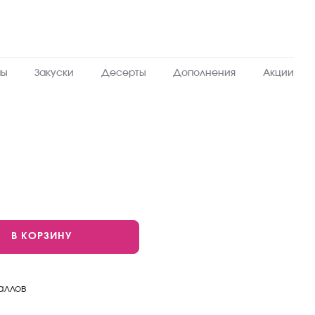
пы
Закуски
Десерты
Дополнения
Акции
Новинка
Острый
темпурные
В КОРЗИНУ
аллов