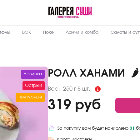
Пищевая
ценность
:
250
Вес, г
йфлы
ВОК
Поке
Ланчи и комбо
Салаты и су
4.7
Жиры, г
8
Белки, г
48.4
Углеводы,
г
РОЛЛ ХАНАМИ
🌶
Новинка
265
Ккал
Острый
Вес:
250 г
8 шт.
темпурные
319 руб
За покупку вам будет начислено
31
б
Карта доставки