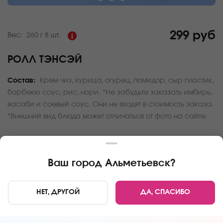
299 руб
Вес:
260 г
8 шт.
РОЛЛ ТЭНСЭЙ
Состав:
Крем чиз, курица, огурец, помидор, сыр пластик,
барбекю соус, рис, нори. *Не забудьте заказать имбирь,
васаби и соевый соус. Они не входят в стоимость заказа.
*Внешний вид блюда может отличаться от фото на сайте.
За покупку вам будет начислено
29
баллов
Карта доставки
Ваш город
Альметьевск
?
Главная
Роллы и суши
Ролл Тэнсэй
НЕТ, ДРУГОЙ
ДА, СПАСИБО