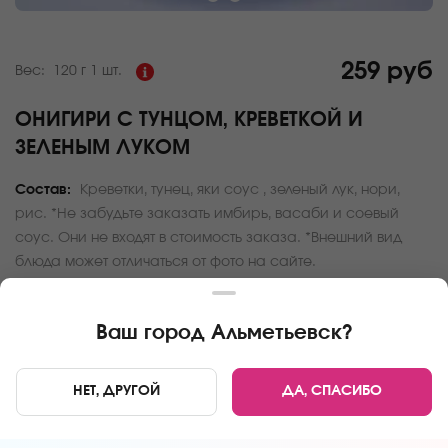
259 руб
Вес:
120 г
1 шт.
ОНИГИРИ С ТУНЦОМ, КРЕВЕТКОЙ И
ЗЕЛЕНЫМ ЛУКОМ
Состав:
Креветки, тунец, яки соус , зеленый лук, нори,
рис. *Не забудьте заказать имбирь, васаби и соевый
соус. Они не входят в стоимость заказа. *Внешний вид
блюда может отличаться от фото на сайте.
За покупку вам будет начислено
25
баллов
Ваш город
Альметьевск
?
Карта доставки
НЕТ, ДРУГОЙ
ДА, СПАСИБО
Главная
Онигири и трайфлы
Онигири с тунцом, креветкой и зел