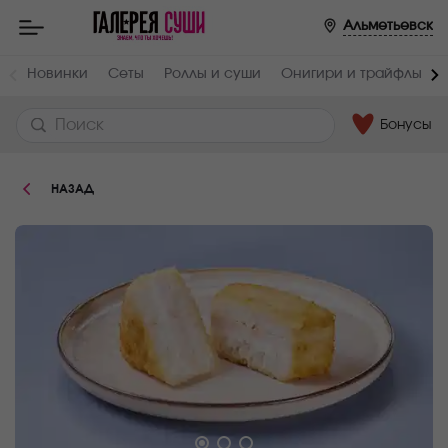
Пищевая
Альметьевск
ценность
:
Вес,
Жиры,
Новинки
Сеты
Роллы и суши
Онигири и трайфлы
г
г
145
4.8
Бонусы
Белки,
Углеводы,
г
г
8.2
30.8
НАЗАД
Ккал
172.7