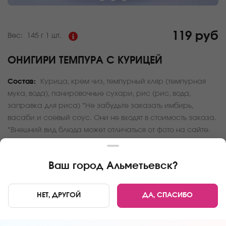
119 руб
Вес:
145 г
1 шт.
ОНИГИРИ ТЕМПУРА С КУРИЦЕЙ
Состав:
Курица, крем чиз, темпурный кляр (темпурная
мука, вода), панировочные сухари, рис (рис, вода,
заправка для риса) *Не забудьте заказать имбирь,
васаби и соевый соус. Они не входят в стоимость заказа.
*Внешний вид блюда может отличаться от фото на сайте.
За покупку вам будет начислено
11
баллов
Ваш город
Альметьевск
?
Карта доставки
НЕТ, ДРУГОЙ
ДА, СПАСИБО
Главная
Онигири и трайфлы
Онигири темпура с курицей