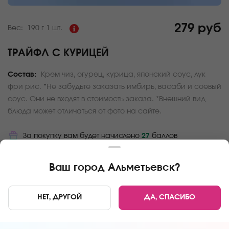
279 руб
Вес:
190 г
1 шт.
ТРАЙФЛ С КУРИЦЕЙ
Состав:
Крем чиз, огурец, курица, японский соус, лук
фри рис. *Не забудьте заказать имбирь, васаби и соевый
соус. Они не входят в стоимость заказа. *Внешний вид
блюда может отличаться от фото на сайте.
За покупку вам будет начислено
27
баллов
Карта доставки
Ваш город
Альметьевск
?
Главная
Онигири и трайфлы
Трайфл с курицей
НЕТ, ДРУГОЙ
ДА, СПАСИБО