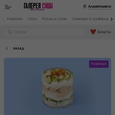
Пищевая
Альметьевск
ценность
:
Вес,
Жиры,
Новинки
Сеты
Роллы и суши
Онигири и трайфлы
г
г
190
8.9
Бонусы
Белки,
Углеводы,
г
г
7.5
29.4
НАЗАД
Ккал
228
Новинка