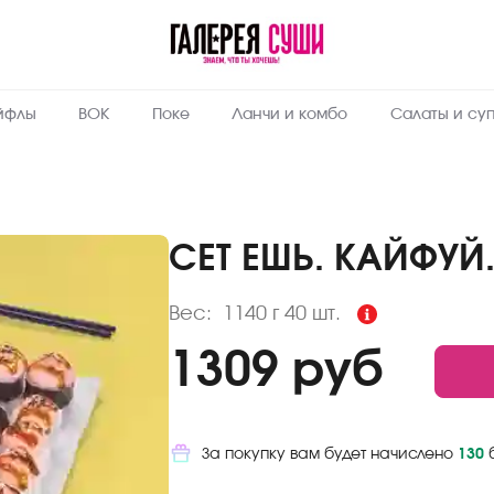
Пищевая
ценность
:
1140
Вес, г
йфлы
ВОК
Поке
Ланчи и комбо
Салаты и су
8.7
Жиры, г
6.5
Белки, г
31
Углеводы,
г
СЕТ ЕШЬ. КАЙФУЙ
239.7
Ккал
Вес:
1140 г
40 шт.
1309 руб
За покупку вам будет начислено
130