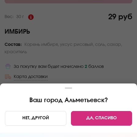
29 руб
Вес:
30 г
ИМБИРЬ
Состав:
Корень имбиря, уксус рисовый, соль, сахар,
краситель
За покупку вам будет начислено
2
баллов
Карта доставки
Главная
Дополнения
Имбирь
Ваш город
Альметьевск
?
НЕТ, ДРУГОЙ
ДА, СПАСИБО