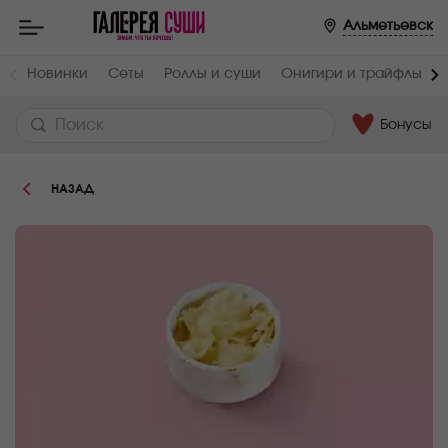
Пищевая
Альметьевск
ценность
:
Вес,
Белки,
Новинки
Сеты
Роллы и суши
Онигири и трайфлы
г
г
30
0.3
Бонусы
Углеводы,
Ккал
г
15
3.3
НАЗАД