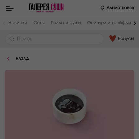
Пищевая
Альметьевск
ценность
:
Вес,
Жиры,
Новинки
Сеты
Роллы и суши
Онигири и трайфлы
г
г
40
0.3
Бонусы
Белки,
Углеводы,
г
г
0.5
31.5
НАЗАД
Ккал
130.7