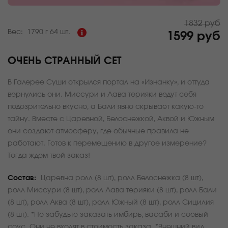
1832 руб
Вес:
1790 г
64 шт.
1599 руб
ОЧЕНЬ СТРАННЫЙ СЕТ
В Галерее Суши открылся портал на «Изнанку», и оттуда
вернулись они. Миссури и Лава терияки ведут себя
подозрительно вкусно, а Бали явно скрывает какую-то
тайну. Вместе с Царевной, Белоснежкой, Аквой и Южным
они создают атмосферу, где обычные правила не
работают. Готов к перемещению в другое измерение?
Тогда ждем твой заказ!
Состав:
Царевна ролл (8 шт), ролл Белоснежка (8 шт),
ролл Миссури (8 шт), ролл Лава терияки (8 шт), ролл Бали
(8 шт), ролл Аква (8 шт), ролл Южный (8 шт), ролл Сицилия
(8 шт). *Не забудьте заказать имбирь, васаби и соевый
соус. Они не входят в стоимость заказа. *Внешний вид