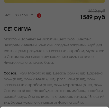
1832 руб
Вес:
1830 г
64 шт.
1589 руб
СЕТ СИГМА
Макото и Царевна не любят лишних слов. Вместе с
Цезарем, Летним и Бали они создали закрытый клуб для
тех, кто ценит результат. Запеченный с крабом, Мураками
и Сакамото дополняют эту коалицию сильных вкусов.
Ничего лишнего, только база.
Состав:
Ролл Макото (8 шт), Цезарь ролл (8 шт), Царевна
ролл (8 шт), ролл Летний (8 шт), ролл Бали (8 шт), ролл
Запеченный с крабом (8 шт), ролл Мураками (8 шт), ролл
Сакамото (8 шт) *Не забудьте заказать имбирь, васаби и
соевый соус. Они не входят в стоимость заказа. *Внешний
вид блюда может отличаться от фото на сайте.